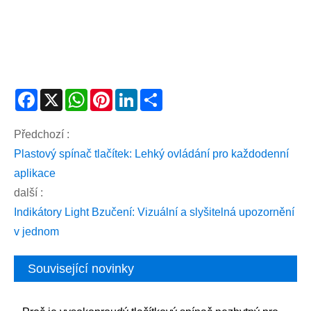
Facebook
X
WhatsApp
Pinterest
LinkedIn
Share
Předchozí :
Plastový spínač tlačítek: Lehký ovládání pro každodenní
aplikace
další :
Indikátory Light Bzučení: Vizuální a slyšitelná upozornění
v jednom
Související novinky