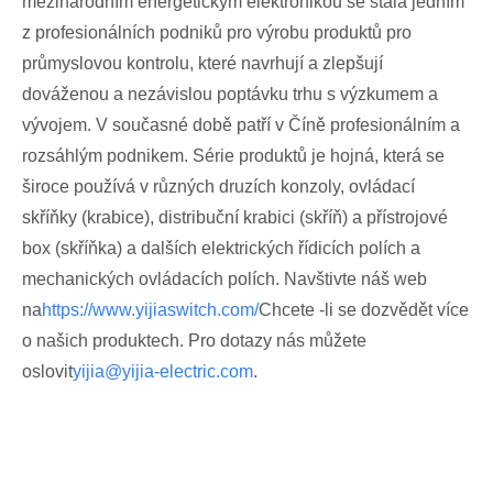
mezinárodním energetickým elektronikou se stala jedním
z profesionálních podniků pro výrobu produktů pro
průmyslovou kontrolu, které navrhují a zlepšují
dováženou a nezávislou poptávku trhu s výzkumem a
vývojem. V současné době patří v Číně profesionálním a
rozsáhlým podnikem. Série produktů je hojná, která se
široce používá v různých druzích konzoly, ovládací
skříňky (krabice), distribuční krabici (skříň) a přístrojové
box (skříňka) a dalších elektrických řídicích polích a
mechanických ovládacích polích. Navštivte náš web
na
https://www.yijiaswitch.com/
Chcete -li se dozvědět více
o našich produktech. Pro dotazy nás můžete
oslovit
yijia@yijia-electric.com
.