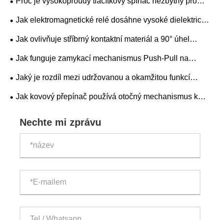
Proč je vysokoproudý tlačítkový spínač nezbytný pro
moderní elektrické aplikace?
Jak elektromagnetické relé dosáhne vysoké dielektrické
pevnosti při spínání velkých proudů?
Jak ovlivňuje stříbrný kontaktní materiál a 90° úhel
indexu životnost dvoucestného klíčového spínače?
Jak funguje zamykací mechanismus Push-Pull na
tlačítku nouzového zastavení?
Jaký je rozdíl mezi udržovanou a okamžitou funkcí
přepínače kovu?
Jak kovový přepínač používá otočný mechanismus k
výběru mezi více elektrickými obvody?
Nechte mi zprávu