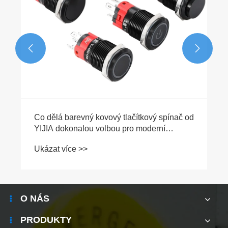


Co dělá barevný kovový tlačítkový spínač od
YIJIA dokonalou volbou pro moderní
elektroniku
Ukázat více >>
O NÁS
PRODUKTY