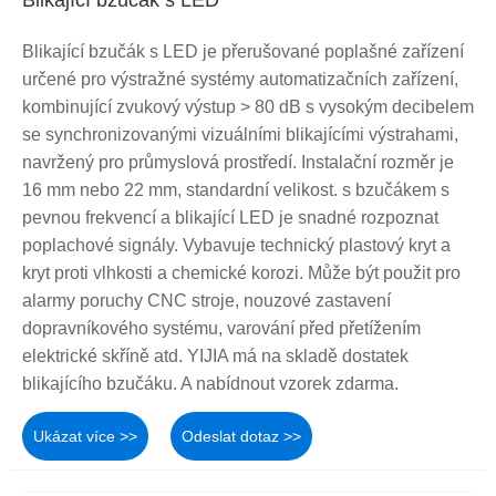
Blikající bzučák s LED
Blikající bzučák s LED je přerušované poplašné zařízení
určené pro výstražné systémy automatizačních zařízení,
kombinující zvukový výstup > 80 dB s vysokým decibelem
se synchronizovanými vizuálními blikajícími výstrahami,
navržený pro průmyslová prostředí. Instalační rozměr je
16 mm nebo 22 mm, standardní velikost. s bzučákem s
pevnou frekvencí a blikající LED je snadné rozpoznat
poplachové signály. Vybavuje technický plastový kryt a
kryt proti vlhkosti a chemické korozi. Může být použit pro
alarmy poruchy CNC stroje, nouzové zastavení
dopravníkového systému, varování před přetížením
elektrické skříně atd. YIJIA má na skladě dostatek
blikajícího bzučáku. A nabídnout vzorek zdarma.
Ukázat více >>
Odeslat dotaz >>