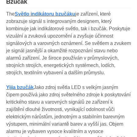
Bzučák
The
Světlo indikátoru bzučáku
je zařízení, které
zobrazuje signál s integrovaným designem, který
kombinuje jak indikátorové světlo, tak i bzučák. Poskytuje
vizuální a zvuková upozornění a zvyšuje účinnost
signálových a varovných oznámení. Se světlem a zvukem
je signál jasnější a okamžité rozpoznání stavu nebo
alarmů zařízení. Je široce používán v průmyslových,
strojních strojích, energetických systémech, lodích,
strojích, textilním vybavení a dalším průmyslu.
Yijia bzučák
Jako zdroj světla LED s velkým jasným
čipem používá jako zdroj světelného zdroje k poskytování
kritického stavu a varovných signálů ze zařízení k
zajištění dlouhé životnosti, vynikající odolnost vůči
elektrickým nárůstům, jednotným a stabilním barevným
výstupem, minimální variantě barev a vyšší jas. Objem
alarmu je vybaven vysoce kvalitním a vysoce