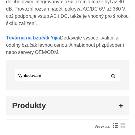
decibelovým integrovaným bzučákem a může být až 80
dB. Provozní rozsah napětí pokrývá AC/DC 6V až 380 V,
což podporuje vstup AC i DC, takže je vhodný pro širokou
škálu zařízení.
Továrna na bzučák Yijia
Dodávejte vysoce kvalitní a
odolný bzučák levnou cenou. A nabídnout přizpůsobení
nebo servery OEM/ODM.
Produkty
View as