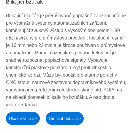
Blikající bzučák
Blikající bzučák je přerušované poplašné zařízení určené
pro výstražné systémy automatizačních zařízení,
kombinující zvukový výstup s vysokým decibelem > 80
dB, navržený pro průmyslová prostředí. Instalační rozměr
je 16 mm nebo 22 mm a je široce používán v průmyslové
automatizaci. Pomocí bzučáku s pevnou frekvencí je
snadné rozpoznat poplachové signály. Vybavuje
konstrukční plastové pouzdro a kryt proti vlhkosti a
chemické korozi. Může být použit pro alarmy poruchy
CNC stroje, nouzové zastavení dopravníkového systému,
varování před přetížením elektrické skříně atd. YIJIA má
na skladě dostatek blikajícího bzučáku. A nabídnout
vzorek zdarma.
Ukázat více >>
Odeslat dotaz >>