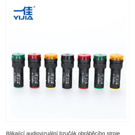
Blikající audiovizuální bzučák obráběcího stroje