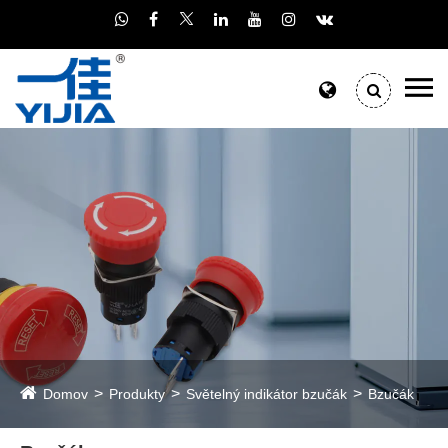
Domov
Produkty
Světelný indikátor bzučák
Bzučák