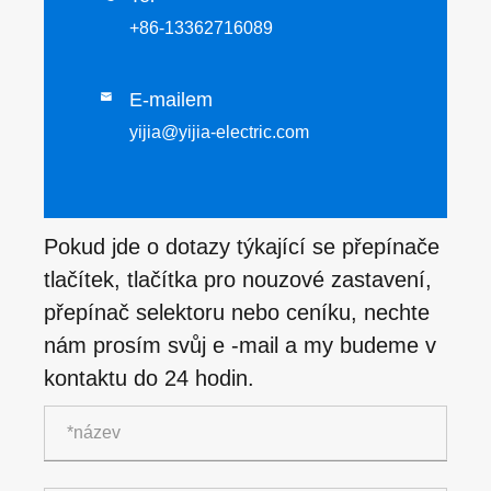
+86-13362716089
E-mailem

yijia@yijia-electric.com
Pokud jde o dotazy týkající se přepínače
tlačítek, tlačítka pro nouzové zastavení,
přepínač selektoru nebo ceníku, nechte
nám prosím svůj e -mail a my budeme v
kontaktu do 24 hodin.