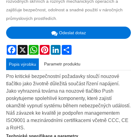
rozvodných skříních a různých mechanických operacích a
zajišťuje bezpečnost, odolnost a snadné použití v náročných
průmyslových prostředích.
Odeslat dotaz
Facebook
X
WhatsApp
Pinterest
LinkedIn
Share
Parametr produktu
Popis výrobku
Pro kritické bezpečnostní požadavky slouží nouzové
tlačítko jako životně důležitá součást řízení napájení.
Jako vyhrazená továrna na nouzové tlačítko Push
poskytujeme spolehlivé komponenty, které zajistí
okamžité vypnutí systému během nebezpečných událostí.
Náš závazek ke kvalitě je podpořen managementem
ISO9001 a mezinárodními certifikacemi včetně CCC, CE
a RoHS.
Technické specifikace a parametry