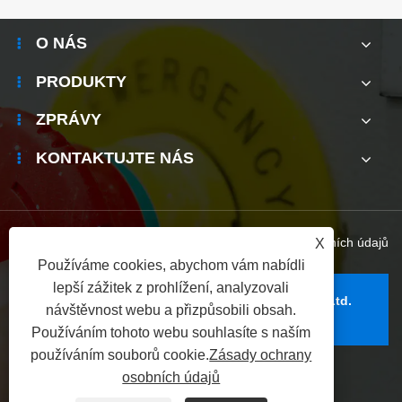
O NÁS
PRODUKTY
ZPRÁVY
KONTAKTUJTE NÁS
Links
|
Sitemap
|
RSS
|
XML
|
Zásady ochrany osobních údajů
X
Používáme cookies, abychom vám nabídli
lepší zážitek z prohlížení, analyzovali
Copyright © 2025 Yijia Industrial Electric Co., Ltd.
návštěvnost webu a přizpůsobili obsah.
Všechna práva vyhrazena.
Používáním tohoto webu souhlasíte s naším
používáním souborů cookie.
Zásady ochrany
osobních údajů