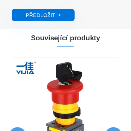
PŘEDLOŽIT

Související produkty
Plastové tlačítko nouzového zastavení s
klíčem 10A
Ukázat více >>