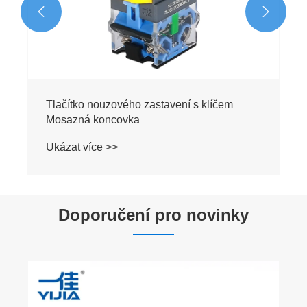


Doporučení pro novinky
Proč byste si měli zvolit tlačítko pro nouzové