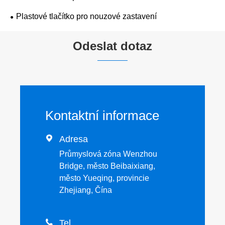
Plastové tlačítko pro nouzové zastavení
Odeslat dotaz
Kontaktní informace

Adresa
Průmyslová zóna Wenzhou
Bridge, město Beibaixiang,
město Yueqing, provincie
Zhejiang, Čína

Tel