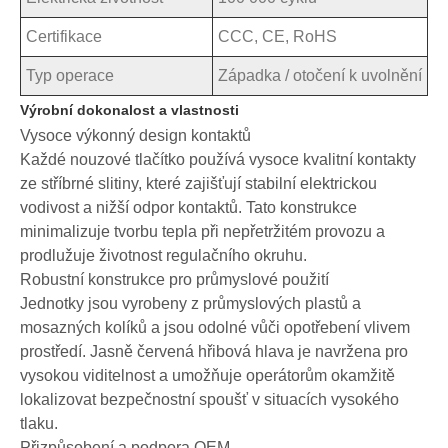
Certifikace
CCC, CE, RoHS
Typ operace
Západka / otočení k uvolnění
Výrobní dokonalost a vlastnosti
Vysoce výkonný design kontaktů
Každé nouzové tlačítko používá vysoce kvalitní kontakty
ze stříbrné slitiny, které zajišťují stabilní elektrickou
vodivost a nižší odpor kontaktů. Tato konstrukce
minimalizuje tvorbu tepla při nepřetržitém provozu a
prodlužuje životnost regulačního okruhu.
Robustní konstrukce pro průmyslové použití
Jednotky jsou vyrobeny z průmyslových plastů a
mosazných kolíků a jsou odolné vůči opotřebení vlivem
prostředí. Jasně červená hřibová hlava je navržena pro
vysokou viditelnost a umožňuje operátorům okamžitě
lokalizovat bezpečnostní spoušť v situacích vysokého
tlaku.
Přizpůsobení a podpora OEM