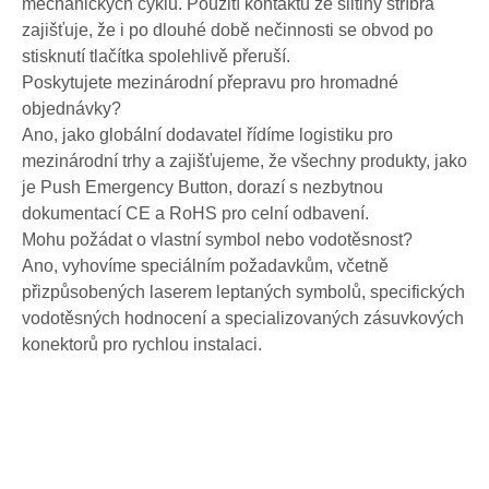
mechanických cyklů. Použití kontaktů ze slitiny stříbra
zajišťuje, že i po dlouhé době nečinnosti se obvod po
stisknutí tlačítka spolehlivě přeruší.
Poskytujete mezinárodní přepravu pro hromadné
objednávky?
Ano, jako globální dodavatel řídíme logistiku pro
mezinárodní trhy a zajišťujeme, že všechny produkty, jako
je Push Emergency Button, dorazí s nezbytnou
dokumentací CE a RoHS pro celní odbavení.
Mohu požádat o vlastní symbol nebo vodotěsnost?
Ano, vyhovíme speciálním požadavkům, včetně
přizpůsobených laserem leptaných symbolů, specifických
vodotěsných hodnocení a specializovaných zásuvkových
konektorů pro rychlou instalaci.