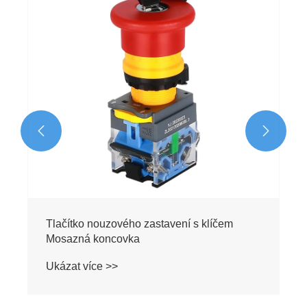
klíčem 10A
Ukázat více >>

