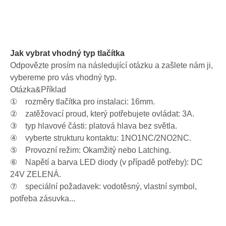
Jak vybrat vhodný typ tlačítka
Odpovězte prosím na následující otázku a zašlete nám ji,
vybereme pro vás vhodný typ.
Otázka&Příklad
① rozměry tlačítka pro instalaci: 16mm.
② zatěžovací proud, který potřebujete ovládat: 3A.
③ typ hlavové části: platová hlava bez světla.
④ vyberte strukturu kontaktu: 1NO1NC/2NO2NC.
⑤ Provozní režim: Okamžitý nebo Latching.
⑥ Napětí a barva LED diody (v případě potřeby): DC
24V ZELENÁ.
⑦ speciální požadavek: vodotěsný, vlastní symbol,
potřeba zásuvka...