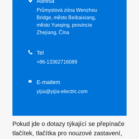

Adresa
Průmyslová zóna Wenzhou
Bridge, město Beibaixiang,
město Yueqing, provincie
Zhejiang, Čína

Tel
+86-13362716089
E-mailem

yijia@yijia-electric.com
Pokud jde o dotazy týkající se přepínače
tlačítek, tlačítka pro nouzové zastavení,