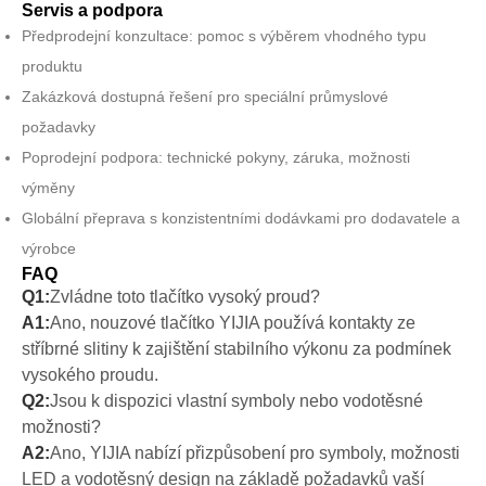
Servis a podpora
Předprodejní konzultace: pomoc s výběrem vhodného typu
produktu
Zakázková dostupná řešení pro speciální průmyslové
požadavky
Poprodejní podpora: technické pokyny, záruka, možnosti
výměny
Globální přeprava s konzistentními dodávkami pro dodavatele a
výrobce
FAQ
Q1:
Zvládne toto tlačítko vysoký proud?
A1:
Ano, nouzové tlačítko YIJIA používá kontakty ze
stříbrné slitiny k zajištění stabilního výkonu za podmínek
vysokého proudu.
Q2:
Jsou k dispozici vlastní symboly nebo vodotěsné
možnosti?
A2:
Ano, YIJIA nabízí přizpůsobení pro symboly, možnosti
LED a vodotěsný design na základě požadavků vaší