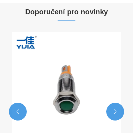
Doporučení pro novinky
Box pro tlačítko: Hmatové příkazové
centrum pro kontrolu přesnosti
Ukázat více >>

