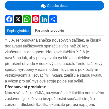
Odeslat dotaz
Facebook
X
WhatsApp
Pinterest
LinkedIn
Share
Parametr produktu
Popis výrobku
YIJIA, renomovaná značka nouzových tlačítek, je čínský
dodavatel tlačítkových spínačů s více než 20 lety
zkušeností s designem. Nouzové tlačítko YIJIA je
navrženo tak, aby poskytovalo rychlé a spolehlivé
přerušení obvodu v nouzových situacích. Tento tlačítkový
spínač, vyrobený v naší moderní továrně s pokročilými
vstřikovacími a lisovacími linkami, zajišťuje stálou kvalitu
a výkon pro průmyslové stroje po celém světě.
Představení produktu:
Nouzové tlačítko YIJIA, nazývané také tlačítko nouzového
zastavení, je klíčovou bezpečnostní součástí strojů a
zařízení. Stisknutí tlačítka okamžitě přeruší napájení,