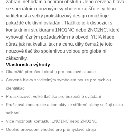
zabrání nehodám a ochrání obsluhu. Jeho červená hlava
se speciálním nouzovým symbolem zajišťuje rychlou
viditelnost a velký protiskluzový design umožňuje
pokaždé efektivní ovládání. Tlačítko je k dispozici s
kontaktními strukturami 1NO1NC nebo 2NO2NC, které
vyhovují různým požadavkům na obvod. YIJIA klade
důraz jak na kvalitu, tak na cenu, díky čemuž je toto
nouzové tlačítko spolehlivou volbou pro globální
zákazníky.
Vlastnosti a výhody
Okamžité přerušení okruhu pro nouzové situace
Červená hlava s viditelným symbolem nouze pro rychlou
identifikaci
Protiskluzové, velké tlačítko pro bezpečné ovládání
Pružinová konstrukce a kontakty ze stříbrné slitiny snižují riziko
selhání
Více možností kontaktu: 1NO1NC nebo 2NO2NC
Odolné provedení vhodné pro průmyslové stroje