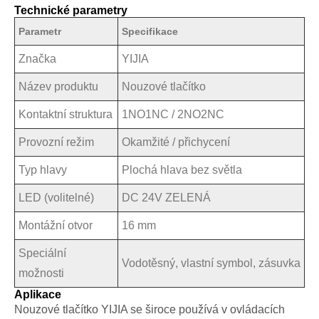
Technické parametry
Parametr
Specifikace
Značka
YIJIA
Název produktu
Nouzové tlačítko
Kontaktní struktura
1NO1NC / 2NO2NC
Provozní režim
Okamžité / přichycení
Typ hlavy
Plochá hlava bez světla
LED (volitelné)
DC 24V ZELENÁ
Montážní otvor
16 mm
Speciální
Vodotěsný, vlastní symbol, zásuvka
možnosti
Aplikace
Nouzové tlačítko YIJIA se široce používá v ovládacích