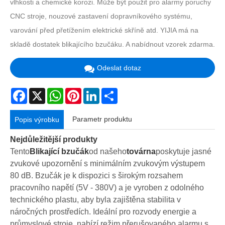
vlhkosti a chemické korozi. Může být použit pro alarmy poruchy
CNC stroje, nouzové zastavení dopravníkového systému,
varování před přetížením elektrické skříně atd. YIJIA má na
skladě dostatek blikajícího bzučáku. A nabídnout vzorek zdarma.
Odeslat dotaz
Facebook
X
WhatsApp
Pinterest
LinkedIn
Share
Parametr produktu
Popis výrobku
Nejdůležitější produkty
Tento
Blikající bzučák
od našeho
továrna
poskytuje jasné
zvukové upozornění s minimálním zvukovým výstupem
80 dB. Bzučák je k dispozici s širokým rozsahem
pracovního napětí (5V - 380V) a je vyroben z odolného
technického plastu, aby byla zajištěna stabilita v
náročných prostředích. Ideální pro rozvody energie a
průmyslové stroje, nabízí režim přerušovaného alarmu s