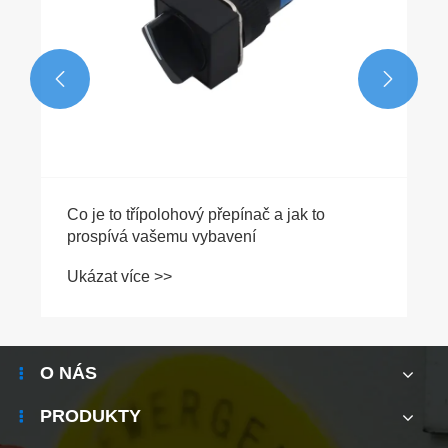


O NÁS
PRODUKTY