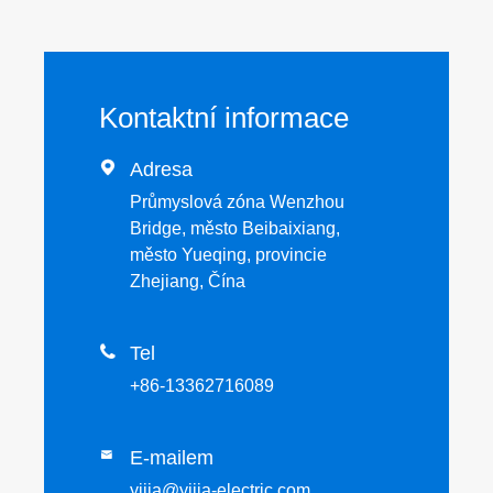
Kontaktní informace

Adresa
Průmyslová zóna Wenzhou
Bridge, město Beibaixiang,
město Yueqing, provincie
Zhejiang, Čína

Tel
+86-13362716089
E-mailem

yijia@yijia-electric.com