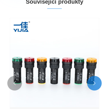
Související produkty
Řídicí skříň Blikající výstražný bzučák
Ukázat více >>

