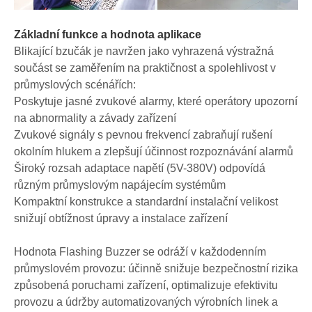
Základní funkce a hodnota aplikace
Blikající bzučák je navržen jako vyhrazená výstražná
součást se zaměřením na praktičnost a spolehlivost v
průmyslových scénářích:
Poskytuje jasné zvukové alarmy, které operátory upozorní
na abnormality a závady zařízení
Zvukové signály s pevnou frekvencí zabraňují rušení
okolním hlukem a zlepšují účinnost rozpoznávání alarmů
Široký rozsah adaptace napětí (5V-380V) odpovídá
různým průmyslovým napájecím systémům
Kompaktní konstrukce a standardní instalační velikost
snižují obtížnost úpravy a instalace zařízení
Hodnota Flashing Buzzer se odráží v každodenním
průmyslovém provozu: účinně snižuje bezpečnostní rizika
způsobená poruchami zařízení, optimalizuje efektivitu
provozu a údržby automatizovaných výrobních linek a